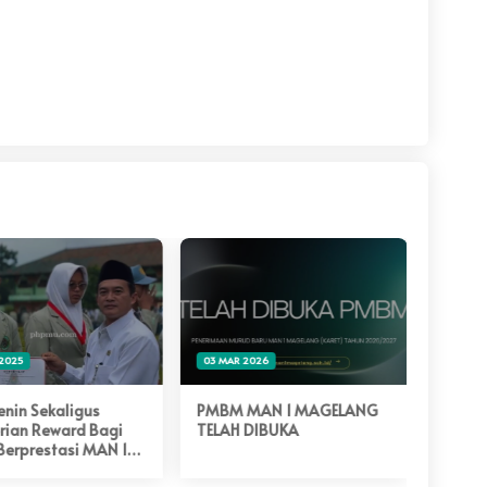
2025
03 MAR 2026
16 APR 
enin Sekaligus
PMBM MAN 1 MAGELANG
RANGK
ian Reward Bagi
TELAH DIBUKA
SISWA
Berprestasi MAN 1
DALA
ang Tahun 2025
SEBAG