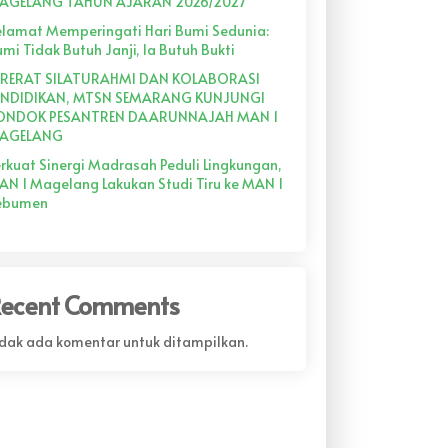
AGELANG TAHUN AJARAN 2026/2027
elamat Memperingati Hari Bumi Sedunia:
mi Tidak Butuh Janji, Ia Butuh Bukti
ERERAT SILATURAHMI DAN KOLABORASI
ENDIDIKAN, MTSN SEMARANG KUNJUNGI
ONDOK PESANTREN DAARUNNAJAH MAN 1
AGELANG
rkuat Sinergi Madrasah Peduli Lingkungan,
AN 1 Magelang Lakukan Studi Tiru ke MAN 1
ebumen
ecent Comments
idak ada komentar untuk ditampilkan.