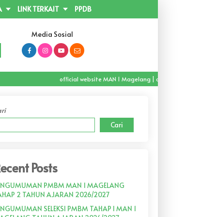
A
LINK TERKAIT
PPDB
(0293) 362928
Media Sosial
official website MAN 1 Magelang | official channel Youtub
ri
Cari
ecent Posts
ENGUMUMAN PMBM MAN 1 MAGELANG
AHAP 2 TAHUN AJARAN 2026/2027
ENGUMUMAN SELEKSI PMBM TAHAP I MAN 1