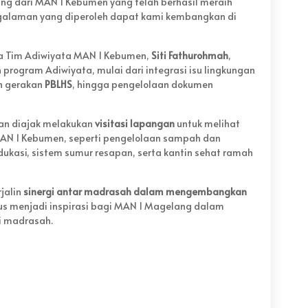
ung dari MAN 1 Kebumen yang telah berhasil meraih
ngalaman yang diperoleh dapat kami kembangkan di
a Tim Adiwiyata MAN 1 Kebumen,
Siti Fathurohmah
,
rogram Adiwiyata, mulai dari integrasi isu lingkungan
n gerakan
PBLHS
, hingga pengelolaan dokumen
an diajak melakukan
visitasi lapangan
untuk melihat
MAN 1 Kebumen, seperti pengelolaan sampah dan
ukasi, sistem sumur resapan, serta kantin sehat ramah
rjalin
sinergi antar madrasah dalam mengembangkan
gus menjadi inspirasi bagi MAN 1 Magelang dalam
i madrasah.