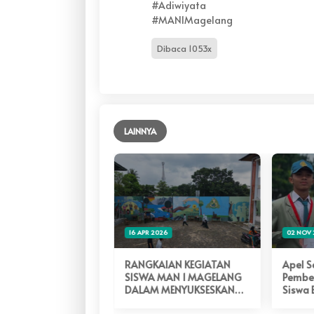
#Adiwiyata
#MAN1Magelang
Dibaca 1053x
LAINNYA
2026
16 APR 2026
02 NOV 
MAN 1 MAGELANG
RANGKAIAN KEGIATAN
Apel S
DIBUKA
SISWA MAN 1 MAGELANG
Pember
DALAM MENYUKSESKAN
Siswa 
SEBAGAI CALON SEKOLAH
Magel