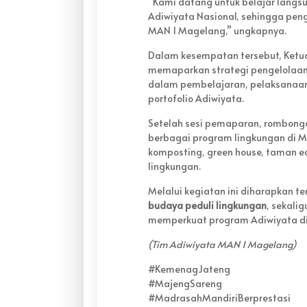
“Kami datang untuk belajar langs
Adiwiyata Nasional, sehingga pe
MAN 1 Magelang,” ungkapnya.
Dalam kesempatan tersebut, Ketu
memaparkan strategi pengelolaan p
dalam pembelajaran, pelaksanaa
portofolio Adiwiyata.
Setelah sesi pemaparan, rombong
berbagai program lingkungan di 
komposting, green house, taman ed
lingkungan.
Melalui kegiatan ini diharapkan te
budaya peduli lingkungan
, sekali
memperkuat program Adiwiyata d
(Tim Adiwiyata MAN 1 Magelang)
#KemenagJateng
#MajengSareng
#MadrasahMandiriBerprestasi