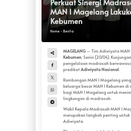
Perkuat Sinergi Madras
MAN 1 Magelang Lakuka
Kebumen
Home
-
Berita
MAGELANG
– Tim Adiwiyata MAN 
Kebumen
, Senin (20/04). Kunjunga
pengelolaan madrasah berwawasan
predikat
Adiwiyata Nasional
.
Rombongan MAN 1 Magelang yang t
keluarga besar MAN 1 Kebumen di 
bagi MAN 1 Magelang untuk meni
lingkungan di madrasah.
Wakil Kepala Madrasah MAN 1 Ma
merupakan langkah penting untuk 
Adiwiyata.