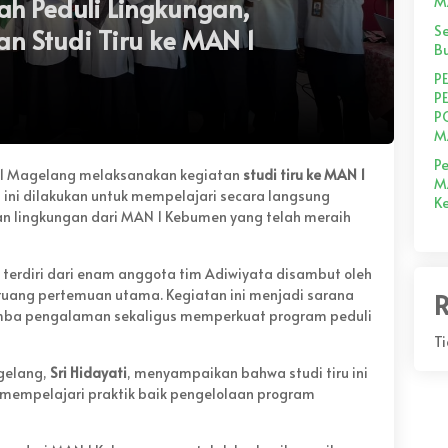
ah Peduli Lingkungan,
M
S
n Studi Tiru ke MAN 1
Bu
P
P
P
M
Pe
1 Magelang melaksanakan kegiatan
studi tiru ke MAN 1
M
n ini dilakukan untuk mempelajari secara langsung
K
 lingkungan dari MAN 1 Kebumen yang telah meraih
erdiri dari enam anggota tim Adiwiyata disambut oleh
ruang pertemuan utama. Kegiatan ini menjadi sarana
R
mba pengalaman sekaligus memperkuat program peduli
T
gelang,
Sri Hidayati
, menyampaikan bahwa studi tiru ini
mempelajari praktik baik pengelolaan program