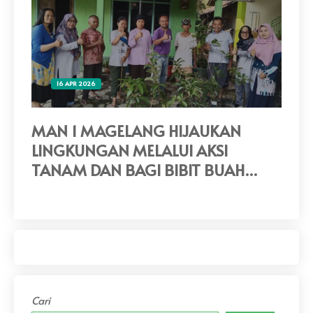
16 APR 2026
MAN 1 MAGELANG HIJAUKAN
MA
LINGKUNGAN MELALUI AKSI
tu
TANAM DAN BAGI BIBIT BUAH
AS
UNTUK WARGA SEKITAR
Cari