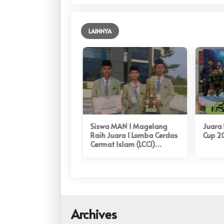
LAINNYA
t dan Sukses
Siswa MAN 1 Magelang
Juara I
 100 Siswa yang
Raih Juara 1 Lomba Cerdas
Cup 2
eleksi PTN dan Luar
Cermat Islam (LCCI)
 Tahun 2025
Tingkat Jawa Tengah
Archives