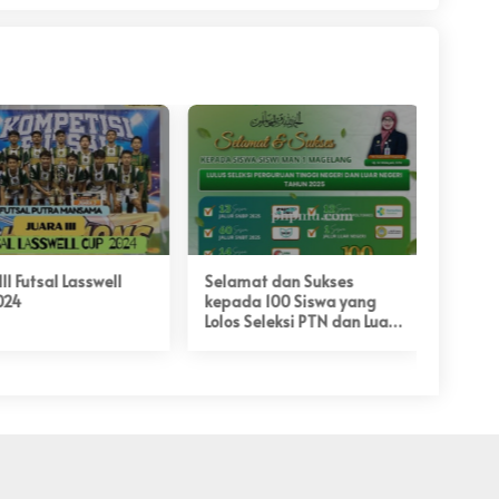
II Futsal Lasswell
Selamat dan Sukses
Siswa
024
kepada 100 Siswa yang
Raih J
Lolos Seleksi PTN dan Luar
Cermat
Negeri Tahun 2025
Tingk