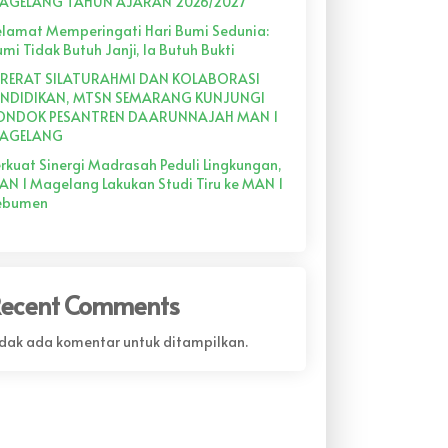
AGELANG TAHUN AJARAN 2026/2027
elamat Memperingati Hari Bumi Sedunia:
mi Tidak Butuh Janji, Ia Butuh Bukti
ERERAT SILATURAHMI DAN KOLABORASI
ENDIDIKAN, MTSN SEMARANG KUNJUNGI
ONDOK PESANTREN DAARUNNAJAH MAN 1
AGELANG
rkuat Sinergi Madrasah Peduli Lingkungan,
AN 1 Magelang Lakukan Studi Tiru ke MAN 1
ebumen
ecent Comments
idak ada komentar untuk ditampilkan.