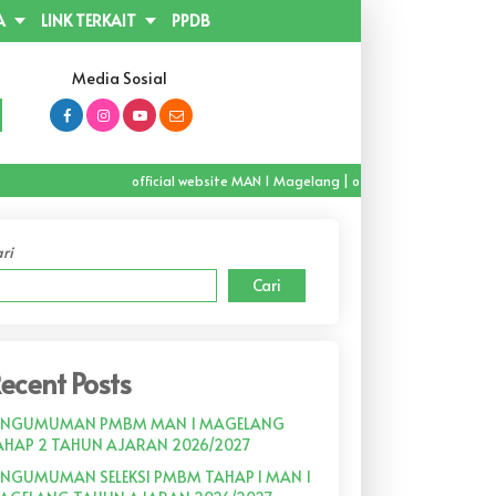
A
LINK TERKAIT
PPDB
(0293) 362928
Media Sosial
official website MAN 1 Magelang | official channel Youtube
ri
Cari
ecent Posts
ENGUMUMAN PMBM MAN 1 MAGELANG
AHAP 2 TAHUN AJARAN 2026/2027
ENGUMUMAN SELEKSI PMBM TAHAP I MAN 1