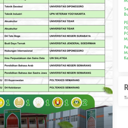
M
S
Bu
P
P
P
M
Pe
M
K
R
T